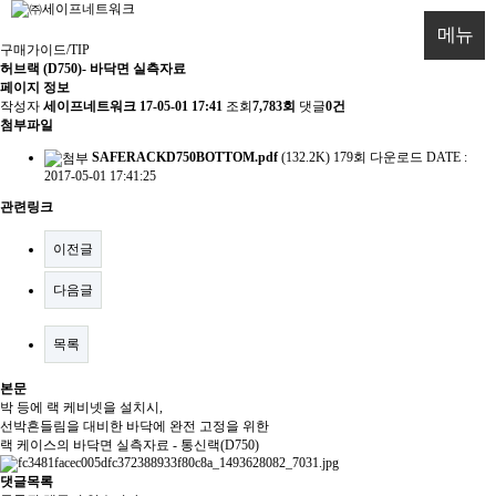
메뉴
구매가이드/TIP
허브랙 (D750)- 바닥면 실측자료
페이지 정보
작성자
세이프네트워크
17-05-01 17:41
조회
7,783회
댓글
0건
첨부파일
SAFERACKD750BOTTOM.pdf
(132.2K)
179회 다운로드
DATE :
2017-05-01 17:41:25
관련링크
이전글
다음글
목록
본문
박 등에 랙 케비넷을 설치시,
선박흔들림을 대비한 바닥에 완전 고정을 위한
랙 케이스의 바닥면 실측자료 - 통신랙(D750)
댓글목록